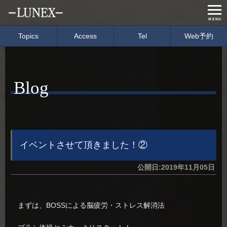
MENU
Topics
Access
Tel
Web予約
Home
Menu & Price
Blog
Concept
Salon info
Gallery
Care item
Staff
blog
イベントさせて頂きました！②
公開日:2019年11月05日
経営理念
会社概要
募集要項
イベント情報
まずは、BOSSによる脳疲労・ストレス解消法