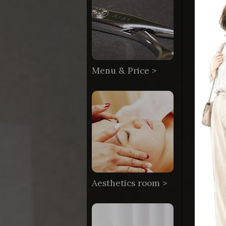
Menu & Price >
Aesthetics room >