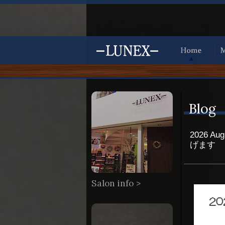
Blog
2026 Au
げます
Salon info >