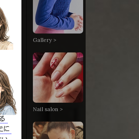
Gallery >
Nail salon >