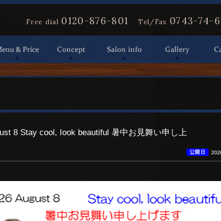
0120-876-801
0743-74-
Free dial
Tel/Fax
gust 8 Stay cool, Iook beautiful 暑中お見舞い申し上
20