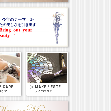
 今年のテーマ ≫
たの美しさを引き出す
Bring out your
eauty
’
P CARE
MAKE / ESTE
プケア
メイク/エステ