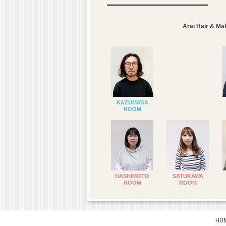
Arai Hair 
KAZUMASA
ROOM
HASHIMOTO
SATUKAWA
ROOM
ROOM
HO