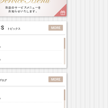
CS
トピックス
み
み
ログ
み
み
み