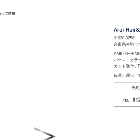
ップ情報
〒630-0256
奈良県生駒市本
AM9:00〜PM6
パーマ・カラー受
カット受付 / P
毎週月曜日、
予約
01
TEL :