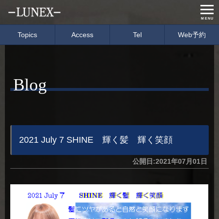
MENU
Topics
Access
Tel
Web予約
Home
Menu & Price
Blog
Concept
Salon info
Gallery
Care item
Staff
blog
2021 July 7 SHINE 輝く髪 輝く笑顔
公開日:2021年07月01日
経営理念
会社概要
募集要項
イベント情報