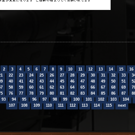
2
3
4
5
6
7
8
9
10
11
12
13
14
15
16
21
22
23
24
25
26
27
28
29
30
31
32
33
3
39
40
41
42
43
44
45
46
47
48
49
50
51
5
57
58
59
60
61
62
63
64
65
66
67
68
69
7
75
76
77
78
79
80
81
82
83
84
85
86
87
8
93
94
95
96
97
98
99
100
101
102
103
104
107
108
109
110
111
112
113
114
115
next