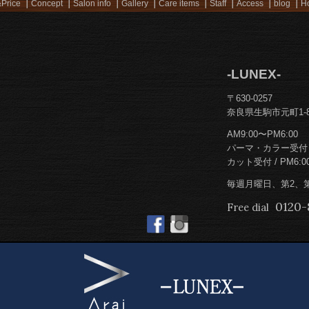
Price
Concept
Salon info
Gallery
Care items
Staff
Access
blog
Ho
-LUNEX-
〒630-0257
奈良県生駒市元町1-8
AM9:00〜PM6:00
パーマ・カラー受付 / 
カット受付 / PM6:0
毎週月曜日、第2、
0120-
Free dial