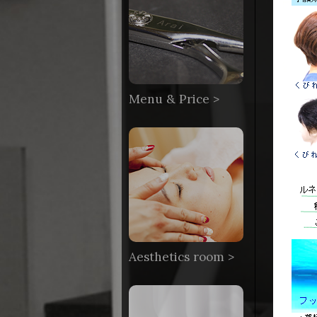
Menu & Price >
Aesthetics room >