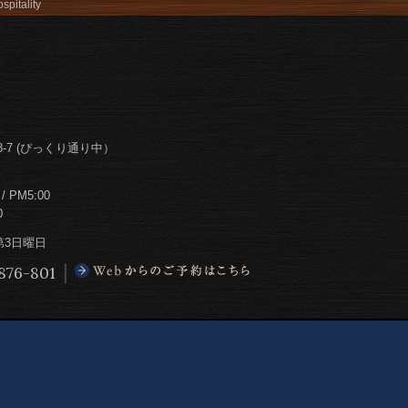
spitality
-7 (ぴっくり通り中）
PM5:00
0
第3日曜日
876-801