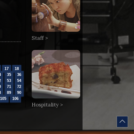
Staff >
17
18
4
35
36
2
53
54
0
71
72
8
89
90
105
106
Hospitality >