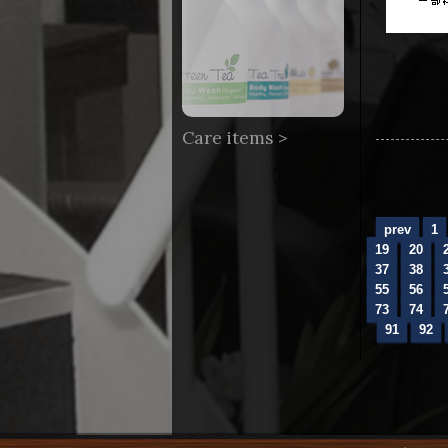
Care items >
prev
1
19
20
37
38
55
56
73
74
91
92