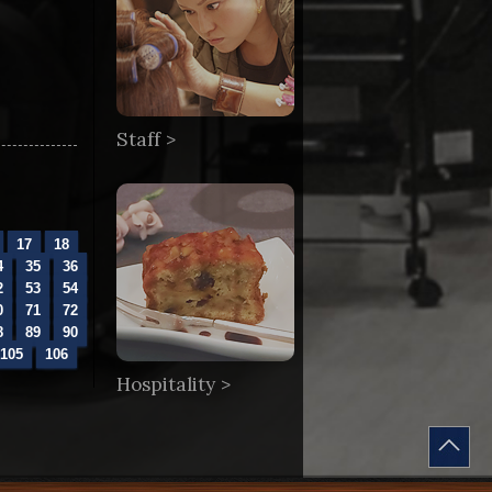
Staff >
17
18
4
35
36
2
53
54
0
71
72
8
89
90
105
106
Hospitality >