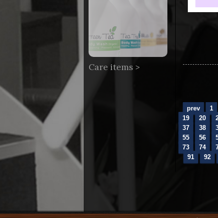
Care items >
prev
1
19
20
37
38
55
56
73
74
91
92