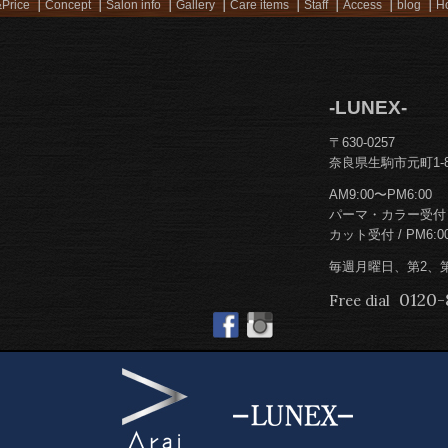
Price
Concept
Salon info
Gallery
Care items
Staff
Access
blog
Ho
-LUNEX-
〒630-0257
奈良県生駒市元町1-8
AM9:00〜PM6:00
パーマ・カラー受付 / 
カット受付 / PM6:0
毎週月曜日、第2、
0120-
Free dial