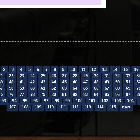
2
3
4
5
6
7
8
9
10
11
12
13
14
15
16
21
22
23
24
25
26
27
28
29
30
31
32
33
3
39
40
41
42
43
44
45
46
47
48
49
50
51
5
57
58
59
60
61
62
63
64
65
66
67
68
69
7
75
76
77
78
79
80
81
82
83
84
85
86
87
8
93
94
95
96
97
98
99
100
101
102
103
104
107
108
109
110
111
112
113
114
115
next