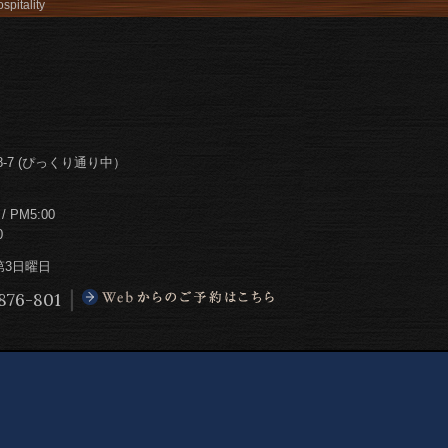
spitality
-7 (ぴっくり通り中）
PM5:00
0
第3日曜日
876-801