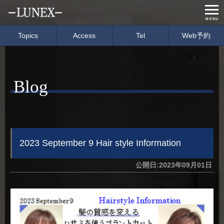
MENU
Topics
Access
Tel
Web予約
Home
Menu & Price
Blog
Concept
Salon info
Gallery
Care item
Staff
blog
2023 September 9 Hair style Information
公開日:2023年09月01日
経営理念
会社概要
募集要項
イベント情報