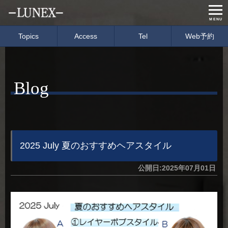
MENU
Topics
Access
Tel
Web予約
Home
Menu & Price
Blog
Concept
Salon info
Gallery
Care item
Staff
blog
2025 July 夏のおすすめヘアスタイル
公開日:2025年07月01日
経営理念
会社概要
募集要項
イベント情報