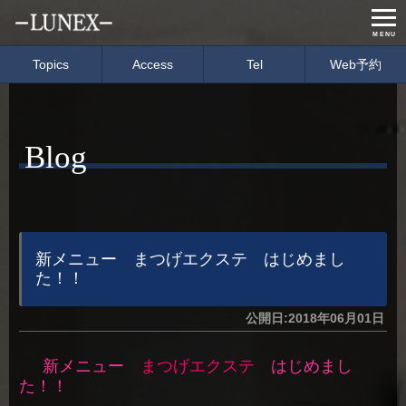
MENU
Topics
Access
Tel
Web予約
Home
Menu & Price
Blog
Concept
Salon info
Gallery
Care item
Staff
blog
新メニュー まつげエクステ はじめまし
た！！
経営理念
会社概要
公開日:2018年06月01日
募集要項
イベント情報
新メニュー
まつげエクステ
はじめまし
た！！