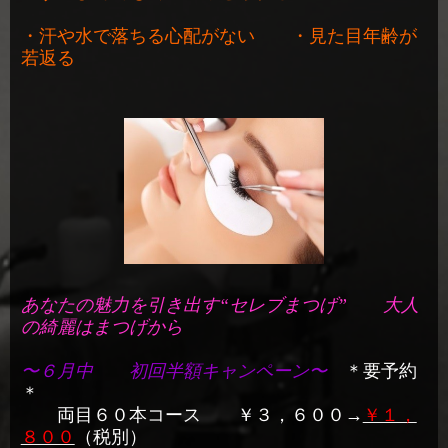
・汗や水で落ちる心配がない ・見た目年齢が
若返る
あなたの魅力を引き出す“セレブまつげ”
大人
の綺麗はまつげから
〜６月中 初回半額キャンペーン〜
＊要予約
＊
両目６０本コース ￥３，６００→
￥１，
８００
（税別）