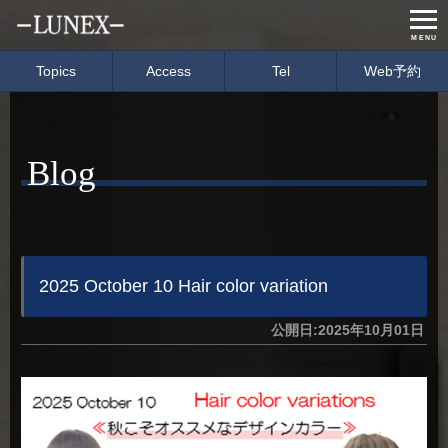
MENU
Topics
Access
Tel
Web予約
Home
Menu & Price
Blog
Concept
Salon info
Gallery
Care item
Staff
blog
2025 October 10 Hair color variation
公開日:2025年10月01日
経営理念
会社概要
募集要項
イベント情報