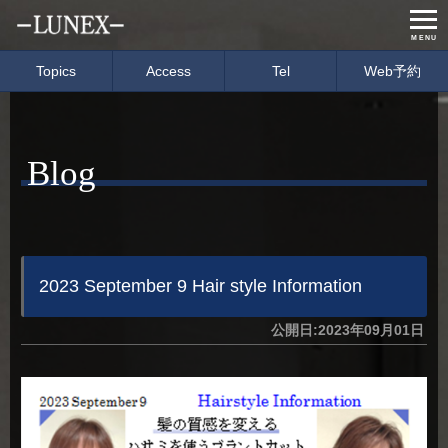
MENU
Topics
Access
Tel
Web予約
Home
Menu & Price
Blog
Concept
Salon info
Gallery
Care item
Staff
blog
2023 September 9 Hair style Information
公開日:2023年09月01日
経営理念
会社概要
募集要項
イベント情報