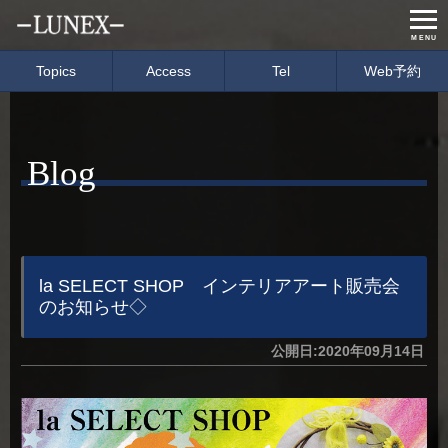
MENU
Topics
Access
Tel
Web予約
Home
Menu & Price
Blog
Concept
Salon info
Gallery
Care item
Staff
blog
la SELECT SHOP インテリアアート販売会
のお知らせ◇
経営理念
会社概要
公開日:2020年09月14日
募集要項
イベント情報