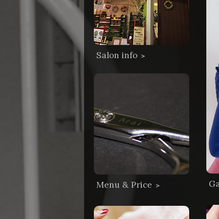
Salon info
＞
Ga
Menu & Price
＞