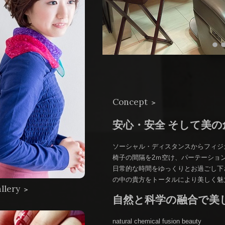
Concept
＞
安心・安全 そして美の
ソーシャル・ディスタンス
椅子の間隔を2ｍ空け、パーテーシ
日常的な時間をゆっく
の中の貴方をトータルにより美しく魅
llery
＞
自然と科学の融合で美
natural chemica