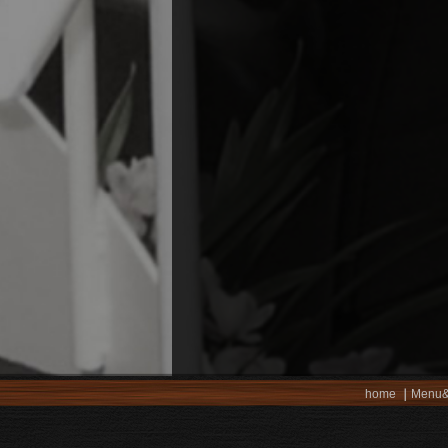
home
Menu&