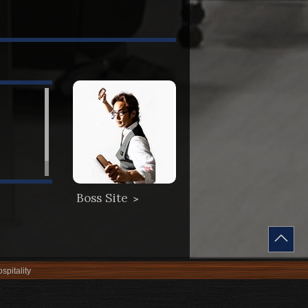
代
Boss Site
＞
spitality