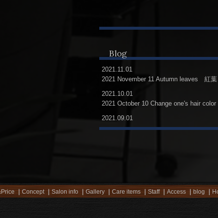
Blog
2021.11.01
2021 November 11 Autumn leaves 紅葉
2021.10.01
2021 October 10 Change one's hair color
2021.09.01
2021 September 9 Air Energy 風の時
Price
Concept
Salon info
Gallery
Care items
Staff
Access
blog
Ho