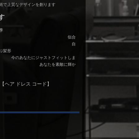
術で上質なデザインを創ります
す
季
・ 似合
変わります 自
ぶ髪形
ジャストフィットしま
を素敵に輝か
【
ヘア ドレス コード
】