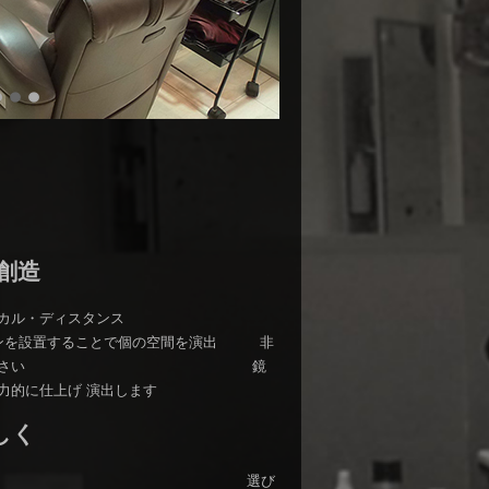
創造
からフィジカル・ディスタンス
ョンを設置することで個の空間を演出 非
りとお過ごし下さい 鏡
力的に仕上げ 演出します
しく
l fusion beauty 選び