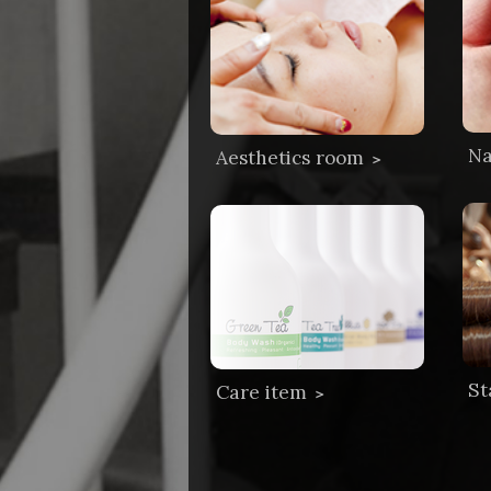
Na
Aesthetics room
＞
St
Care item
＞