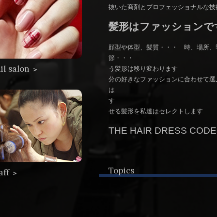
抜いた商剤とプロフェッショナルな技
髪形はファッションで
顔型や体型、髪質・・・ 時、場所、
節・・
il salon
う髪形は移り
＞
分の好きなファッションに合わせて選
は 今のあなたに
す あなた
せる髪形を私達はセレクトします
THE HAIR DRESS CODE
Topics
aff
＞