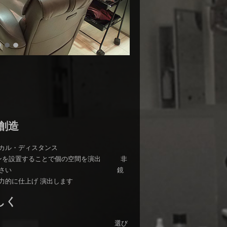
創造
からフィジカル・ディスタンス
ョンを設置することで個の空間を演出 非
りとお過ごし下さい 鏡
力的に仕上げ 演出します
しく
l fusion beauty 選び