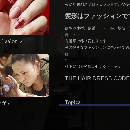
抜いた商剤とプロフェッショナルな技
髪形はファッションで
顔型や体型、髪質・・・ 時、場所、
節・・
il salon
う髪形は移り
＞
分の好きなファッションに合わせて選
は 今のあなたに
す あなた
せる髪形を私達はセレクトします
THE HAIR DRESS CODE
Topics
aff
＞