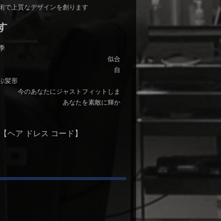
術で上質なデザインを創ります
す
季
・ 似合
変わります 自
ぶ髪形
ジャストフィットしま
を素敵に輝か
【
ヘア ドレス コード
】