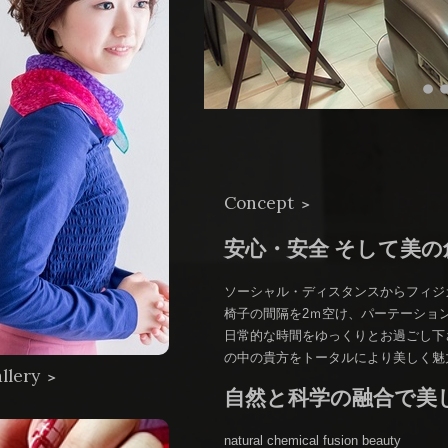
Concept
＞
安心・安全 そして美の
ソーシャル・ディスタンス
椅子の間隔を2ｍ空け、パーテーシ
日常的な時間をゆっく
の中の貴方をトータルにより美しく魅
llery
＞
自然と科学の融合で美
natural chemica