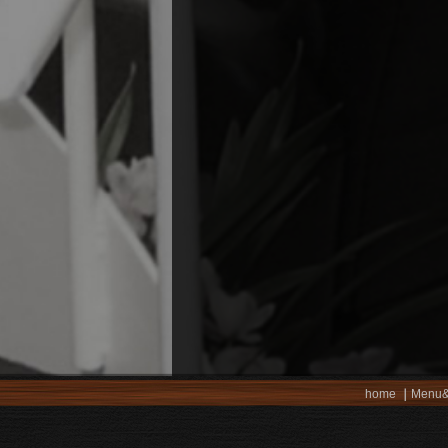
home
Menu&