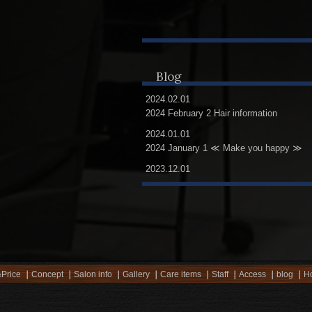
Blog
2024.02.01
2024 February 2 Hair information
2024.01.01
2024 January 1 ≪ Make you happy ≫
2023.12.01
2023 December 12 Pixie cut
Price
Concept
Salon info
Gallery
Care items
Staff
Access
blog
Ho