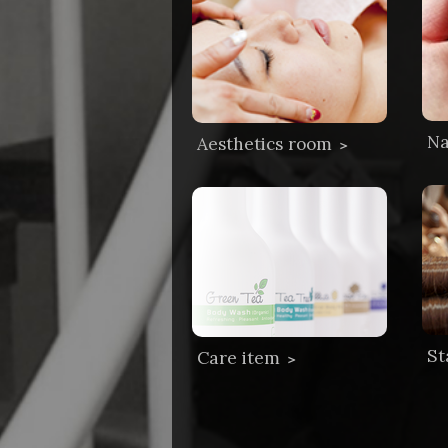
Na
Aesthetics room
＞
St
Care item
＞