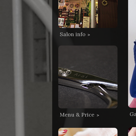
Salon info
＞
Ga
Menu & Price
＞