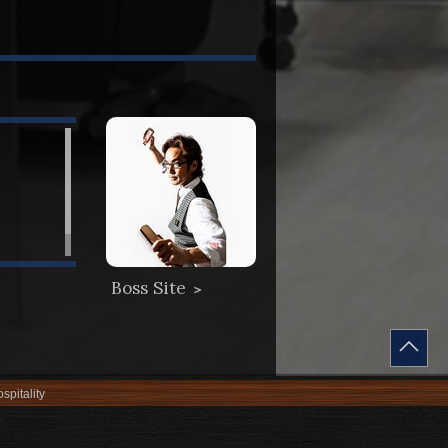
Boss Site
＞
spitality