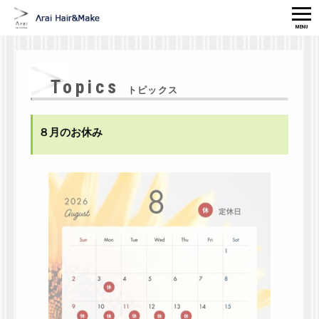
MENU
HOME
MENU
Topics
CONCEPT
STAFF
トピックス
GALLERY
CAMPAIGN
８月のお休み
MAKE/ESTE
SCALP CARE
ITEM
ACCESS
TEL
RISERVATION