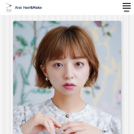
MENU
HOME
MENU
CONCEPT
STAFF
GALLERY
CAMPAIGN
MAKE/ESTE
SCALP CARE
ITEM
ACCESS
TEL
RISERVATION