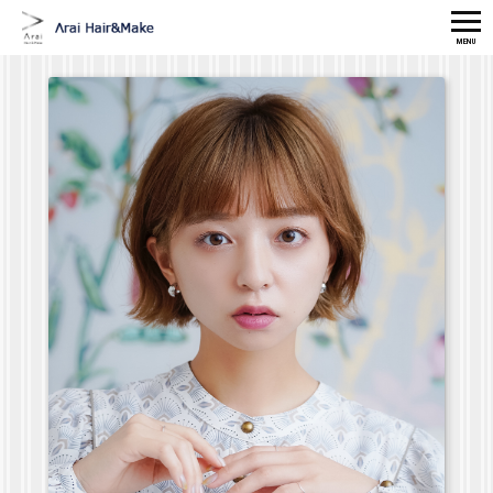
MENU
HOME
MENU
CONCEPT
STAFF
GALLERY
CAMPAIGN
MAKE/ESTE
SCALP CARE
ITEM
ACCESS
TEL
RISERVATION